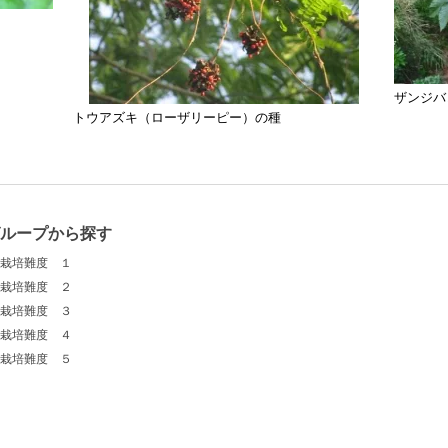
ザンジバ
トウアズキ（ローザリーピー）の種
グループから探す
栽培難度 １
栽培難度 ２
栽培難度 ３
栽培難度 ４
栽培難度 ５