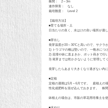
株間： 2～3m
連作障害： なし
栽培難度： Level 2
【栽培方法】
■育てる場所・土
日当たりの良く、水はけの良い場所が適
■芽出し
発芽温度が20～30℃と高いので、サク
1) トウゴマの種は堅いので、一晩水に
2) 花壇や鉢に直まきか、ポット蒔きで
3) 発芽までは乾かさないように管理して
発芽したらあまり大きくなり過ぎない内
■定植
定植の適期は5月～6月です。 庭植えの
性化成肥料を混ぜ込んでおきます。 株間
鉢植えの場合は、市販の草花用培養土を使
■水やり