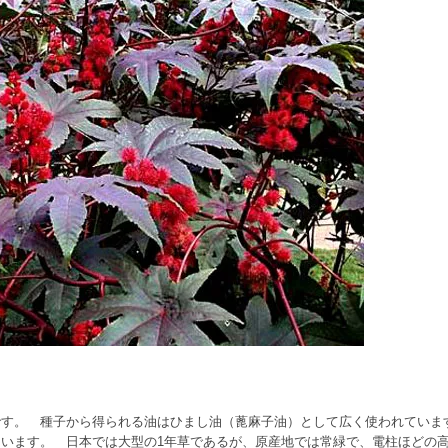
＊
です。 種子から得られる油はひまし油（蓖麻子油）として広く使われていま
います。 日本では大型の1年草であるが、原産地では常緑で、電柱ほどの