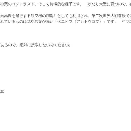
状の葉のコントラスト、そして特徴的な種子です。 かなり大型に育つので、
ら高高度を飛行する航空機の潤滑油としても利用され、第二次世界大戦前後で
されているものは花や若芽が赤い「ベニヒマ（アカトウゴマ）」です。 生花
パク質があるので、絶対に摂取しないでください。
年草