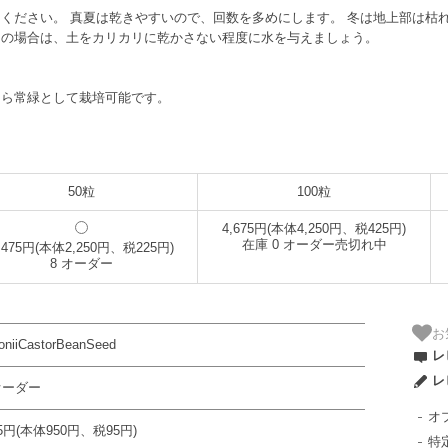
ください。 真夏は乾きやすいので、回数を多めにします。 冬は地上部は枯
えの場合は、土をカリカリに乾かさない程度に水を与えましょう。
したら常緑として栽培可能です。
50粒
100粒
4,675円(本体4,250円、税425円)
在庫 0 オーダー売切れ中
,475円(本体2,250円、税225円)
8 オーダー
お
oniiCastorBeanSeed
レ
レ
 オーダー
オ
45円(本体950円、税95円)
特