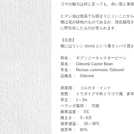
ゴマの魅力は何と言っても、赤い茎と掌
ヒマシ油は低温でも固まりにくいことか
種は花が緑色のものであるが、現在栽培
に野生化したものが見られます。
【注意】
種にはリシン (ricin) という毒タン
和名： ギブソニーキャスタービーン
英名： Gibsonii Castor Bean
学名： Ricinus communis 'Gibsonii'
品種名： Gibsonii
原産国： コルカタ・インド
形態： トウダイグサ科トウゴマ属、多
草丈： 1～2m
ベランダ栽培： 可能
耐寒温度： 5℃
種まき： 3～6月
発芽適温： 20～30℃
発芽率： 91%