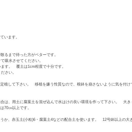
しています。
ラが散るまで待った方がベターです。
つけて吸水させてください。
行います。 覆土は1cm程度で十分です。
ください。
に定植して下さい。 移植を嫌う性質なので、根鉢を崩さないように気を付け
場合は、用土に腐葉土を混ぜ込んで水はけの良い環境を作って下さい。 大き
は70㎝以上です。
うか、赤玉土(小粒)6・腐葉土4などの配合土を使います。 12号鉢以上の大