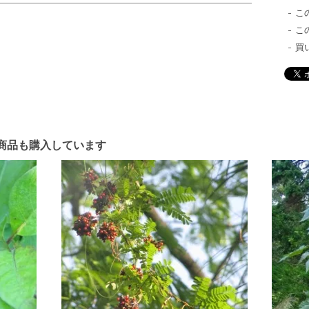
こ
こ
買
商品も購入しています