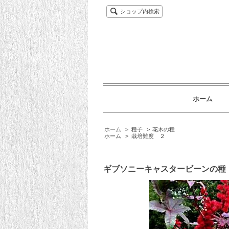
ショップ内検索
ホーム
ホーム
>
種子
>
花木の種
ホーム
>
栽培難度 ２
ギブソニーキャスタービーンの種