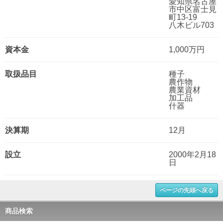
愛知県名古屋
市中区富士見
町13-19
八木ビル703
資本金
1,000万円
取扱品目
種子
農作物
農業資材
加工品
什器
決算期
12月
設立
2000年2月18
日
ページの先頭へ戻る
商品検索