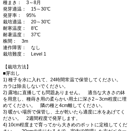
種まき： 3～8月
発芽適温： 15～30℃
発芽率： 95%
栽培適温： 20～30℃
耐寒温度： 8℃
耐暑温度： 37℃
株間： 3m
連作障害： なし
栽培難度： Level 1
【栽培方法】
■芽出し
1) 種子を水に入れて、24時間常温で保管してください。
カラは除去しないでください。
2) 露地に直播しても問題ありません。 適当な大きさの鉢
を用意し、種蒔き用の柔らかい用土に深さ2～3cm程度に埋
めてください。 隣の種と4cm離してください。
3) 暖かい場所で保管し、土が乾いたら適度に水をあげてく
ださい。 2週間程度で発芽します。
4) 10cm程度まで育ってから大きめのポットに定植してくだ