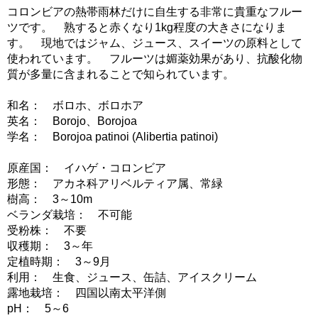
コロンビアの熱帯雨林だけに自生する非常に貴重なフルー
ツです。 熟すると赤くなり1kg程度の大きさになりま
す。 現地ではジャム、ジュース、スイーツの原料として
使われています。 フルーツは媚薬効果があり、抗酸化物
質が多量に含まれることで知られています。
和名： ボロホ、ボロホア
英名： Borojo、Borojoa
学名： Borojoa patinoi (Alibertia patinoi)
原産国： イハゲ・コロンビア
形態： アカネ科アリベルティア属、常緑
樹高： 3～10m
ベランダ栽培： 不可能
受粉株： 不要
収穫期： 3～年
定植時期： 3～9月
利用： 生食、ジュース、缶詰、アイスクリーム
露地栽培： 四国以南太平洋側
pH： 5～6