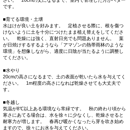
さい。 20cmの丈になるまで、室内で管理した方がベター
です。
■育てる環境・土壌
水はけが良い土を好みます。 定植させる際に、根を傷つ
けないように土を十分につけたまま植え替えをしてくださ
い。 乾燥には強く、直射日光でも問題ありません。 葉
が日焼けするするようなら「アマゾンの熱帯雨林のような
環境」を想像しながら、適度に日陰が当たるように調整し
てください。
■水やり
20cmの高さになるまで、土の表面が乾いたら水を与えてく
ださい。 1m程度の高さになれば乾燥させても大丈夫で
す。
■冬越し
気温が8℃以上ある環境なら常緑です。 秋の終わり頃から
寒さにあてる場合は、水を徐々に少なくし、乾燥させると
耐寒力が増します。 春再び暖かくなったら芽を吹き始め
ますので、徐々にお水を与えてください。