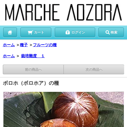
カート
ログイン
検索
ホーム
＞
種子
＞
フルーツの種
ホーム
＞
栽培難度 １
前の商品へ
次の商品へ
ボロホ（ボロホア）の種