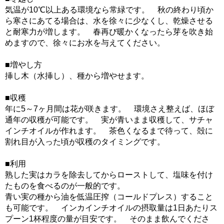
気温が10℃以上ある環境なら常緑です。 秋の終わり頃か
ら寒さにあてる場合は、水を徐々に少なくし、乾燥させる
と耐寒力が増します。 春再び暖かくなったら芽を吹き始
めますので、徐々にお水を与えてください。
■増やし方
挿し木（水挿し）、種から増やせます。
■収穫
年に5～7ヶ月間は花が咲きます。 環境さえ整えば、ほぼ
通年の収穫が可能です。 実が青いまま収穫して、サチャ
インチオイルが作れます。 茶色くなるまで待って、殻に
割れ目が入った頃が収穫のタイミングです。
■利用
熟した実はカラを除去してからローストして、塩味を付け
たものを食べるのが一般的です。
青い実の種から油を低温圧搾（コールドプレス）すること
も可能です。 インカインチオイルの摂取量は1日あたりス
プーン1杯程度の量が目安です。 そのまま飲んでくださ