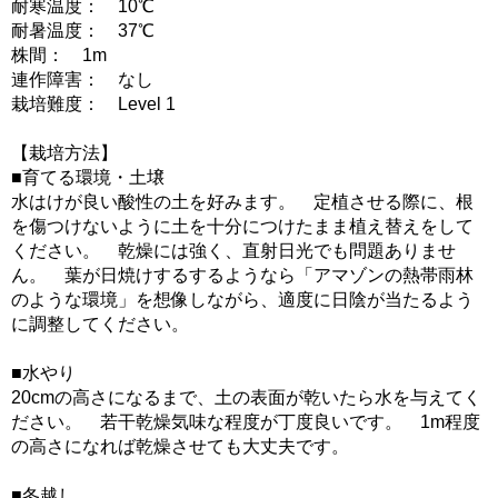
耐寒温度： 10℃
耐暑温度： 37℃
株間： 1m
連作障害： なし
栽培難度： Level 1
【栽培方法】
■育てる環境・土壌
水はけが良い酸性の土を好みます。 定植させる際に、根
を傷つけないように土を十分につけたまま植え替えをして
ください。 乾燥には強く、直射日光でも問題ありませ
ん。 葉が日焼けするするようなら「アマゾンの熱帯雨林
のような環境」を想像しながら、適度に日陰が当たるよう
に調整してください。
■水やり
20cmの高さになるまで、土の表面が乾いたら水を与えてく
ださい。 若干乾燥気味な程度が丁度良いです。 1m程度
の高さになれば乾燥させても大丈夫です。
■冬越し