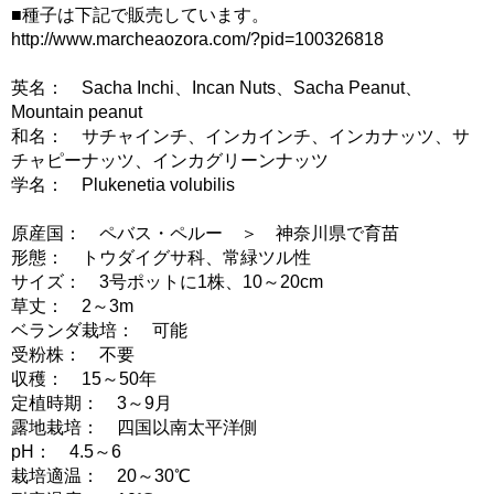
■種子は下記で販売しています。
http://www.marcheaozora.com/?pid=100326818
英名： Sacha Inchi、Incan Nuts、Sacha Peanut、
Mountain peanut
和名： サチャインチ、インカインチ、インカナッツ、サ
チャピーナッツ、インカグリーンナッツ
学名： Plukenetia volubilis
原産国： ペバス・ペルー ＞ 神奈川県で育苗
形態： トウダイグサ科、常緑ツル性
サイズ： 3号ポットに1株、10～20cm
草丈： 2～3m
ベランダ栽培： 可能
受粉株： 不要
収穫： 15～50年
定植時期： 3～9月
露地栽培： 四国以南太平洋側
pH： 4.5～6
栽培適温： 20～30℃