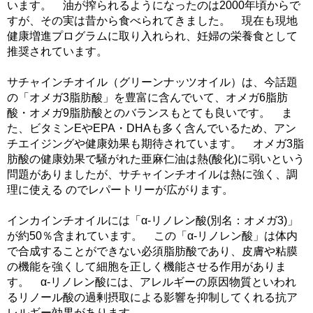
います。 油が搾られるようになったのは2000年頃からで
すが、その実は昔から食べられてきました。 現在も現地
健康増進プログラムに取り入れられ、妊婦の栄養食として
推奨されています。
サチャインチオイル（グリーンナッツオイル）は、今話題
の「オメガ3脂肪酸」を豊富に含んでいて、オメガ6脂肪
酸・オメガ9脂肪酸とのバランスもとても良いです。 ま
た、ビタミンEやEPA・DHAも多く含んでいるため、アン
チエイジングや健康効果も期待されています。 オメガ3脂
肪酸の健康効果で騒がれた亜麻仁油は熱(酸化)に弱いという
問題がありましたが、サチャインチオイルは熱に強く、調
理に使える のでレパートリーが広がります。
インカインチオイルには「α-リノレン酸(別名：オメガ3)」
が約50％含まれています。 この「α-リノレン酸」は体内
で合成することができない必須脂肪酸であり、皮膚や粘膜
の機能を強くして細胞を正しく機能させる作用がありま
す。 α-リノレン酸には、アレルギーの原因物質といわれ
るリノール酸の過剰摂取による影響を抑制してくれる抗ア
レルギー効果があります。