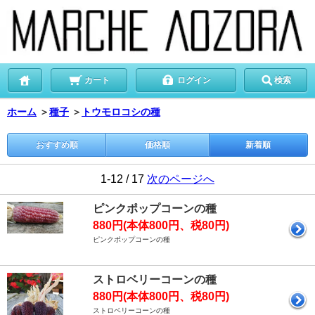
カート
ログイン
検索
ホーム
＞
種子
＞
トウモロコシの種
おすすめ順
価格順
新着順
1-12 / 17
次のページへ
ピンクポップコーンの種
880円(本体800円、税80円)
ピンクポップコーンの種
ストロベリーコーンの種
880円(本体800円、税80円)
ストロベリーコーンの種