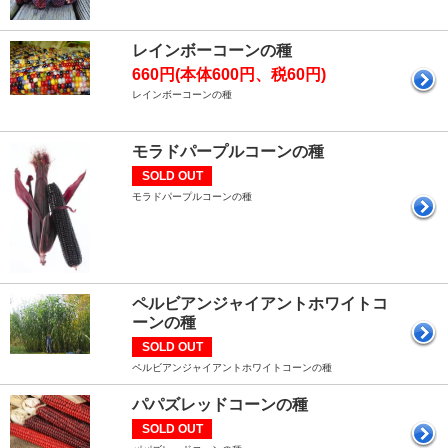
レインボーコーンの種
660円(本体600円、税60円)
レインボーコーンの種
モラドパープルコーンの種
SOLD OUT
モラドパープルコーンの種
ペルビアンジャイアントホワイトコ
ーンの種
SOLD OUT
ペルビアンジャイアントホワイトコーンの種
パパズレッドコーンの種
SOLD OUT