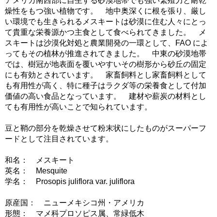
アメリカ南西部に自生する砂漠地帯でも強い繁殖力と耐乾
燥性をもつ強い植物です。 地中奥深くに根を張り、厳し
い環境でも生きられるメスキートは砂漠に住む人々にとっ
て貴重な栄養源かつ主食として食べられてきました。 メ
スキートは沙漠化対処と農業開発の一環として、FAO によ
ってもその植林が推進されてきました。 中東の砂漠地帯
では、樹冠が地表面を覆いやすいその樹形から砂丘の固定
にも有効とされています。 家畜飼料とし家畜飼料として
も有用性が高く、特に種子はラクダ等の栄養食として付加
価値の高い食品となっています。 建材や薪炭の材料とし
ても有用性が高いことで知られています。
豆と鞘の部分を乾燥させて粉末状にしたものがスーパーフ
ードとして注目されています。
和名： メスキート
英名： Mesquite
学名： Prosopis juliflora var. juliflora
原産国： ニューメキシコ州・アメリカ
形態： マメ科プロソピス属、常緑低木