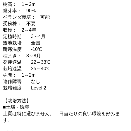
樹高： 1～2m
発芽率： 90%
ベランダ栽培： 可能
受粉株： 不要
収穫： 2～4年
定植時期： 3～4月
露地栽培： 全国
耐寒温度： -10℃
種まき： 3～8月
発芽適温： 22～33℃
栽培適温： 25～40℃
株間： 1～2m
連作障害： なし
栽培難度： Level 2
【栽培方法】
■土壌・環境
土質は特に選びません。 日当たりの良い環境を好みま
す。