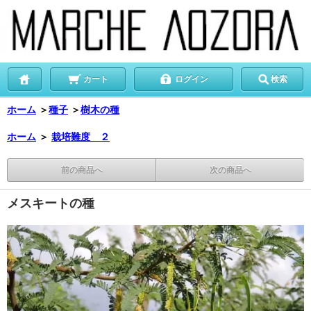
カート
ログイン
検索
ホーム
＞
種子
＞
樹木の種
ホーム
＞
栽培難度 ２
前の商品へ
次の商品へ
メスキートの種