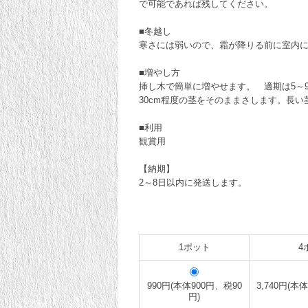
で可能であれば残してください。
■冬越し
寒さには弱いので、霜が降りる前に室内に
■増やし方
挿し木で簡単に増やせます。 適期は5～
30cm程度の茎をそのままさします。長
■利用
観賞用
【納期】
2～8日以内に発送します。
1ポット
4
990円(本体900円、税90
3,740円(本
円)