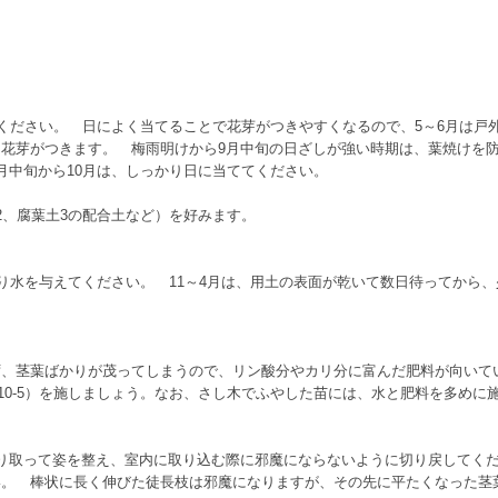
てください。 日によく当てることで花芽がつきやすくなるので、5～6月は戸
花芽がつきます。 梅雨明けから9月中旬の日ざしが強い時期は、葉焼けを
月中旬から10月は、しっかり日に当ててください。
2、腐葉土3の配合土など）を好みます。
ぷり水を与えてください。 11～4月は、用土の表面が乾いて数日待ってから
茎葉ばかりが茂ってしまうので、リン酸分やカリ分に富んだ肥料が向いています
-K=6-10-5）を施しましょう。なお、さし木でふやした苗には、水と肥料を多
り取って姿を整え、室内に取り込む際に邪魔にならないように切り戻してく
い。 棒状に長く伸びた徒長枝は邪魔になりますが、その先に平たくなった茎