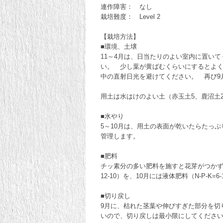
連作障害： なし
栽培難度： Level 2
【栽培方法】
■環境、土壌
11～4月は、日当たりのよい室内に置い
い。 少し葉が黄ばむくらいにするとよく
中の直射日光を避けてください。 再び9
用土は水はけのよい土（赤玉土5、鹿沼土
■水やり
5～10月は、用土の表面が乾いたらたっ
管理します。
■肥料
チッ素分の多い肥料を施すと花芽がつかず、
12-10）を、10月には液体肥料（N-P
■切り戻し
9月に、枯れた茎葉や伸びすぎた部分を切
いので、切り戻しは最小限にしてくださ