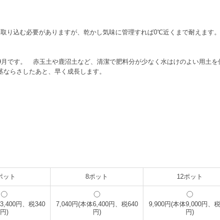
取り込む必要がありますが、乾かし気味に管理すれば0℃近くまで耐えます
9月です。 赤玉土や鹿沼土など、清潔で肥料分が少なく水はけのよい用土を
い茎ならさしたあと、早く成長します。
ポット
8ポット
12ポット
体3,400円、税340
7,040円(本体6,400円、税640
9,900円(本体9,000円、税
円)
円)
円)