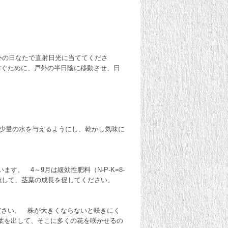
外の日なたで直射日光に当ててくださ
防ぐために、戸外の半日陰に移動させ、日
、少量の水を与えるようにし、乾かし気味に
。 4～9月は緩効性肥料（N-P-K=8-
めに施して、茎葉の成長を促してください。
ださい。 株が大きくならないと咲きにく
葉を出して、そこに多くの花を咲かせるの