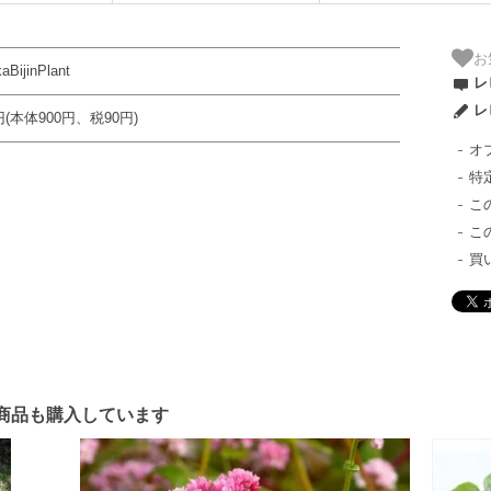
お
aBijinPlant
レ
レ
円(本体900円、税90円)
オ
特
こ
こ
買
商品も購入しています