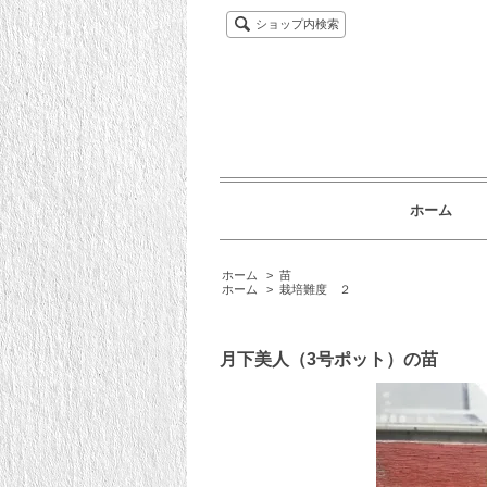
ショップ内検索
ホーム
ホーム
>
苗
ホーム
>
栽培難度 ２
月下美人（3号ポット）の苗