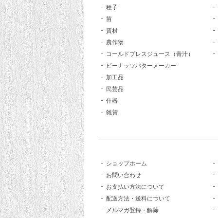
種子
苗
資材
農作物
コールドプレスジュース（青汁）
ピーナッツバターメーカー
加工品
民芸品
什器
雑貨
ショップホーム
お問い合わせ
お支払い方法について
配送方法・送料について
メルマガ登録・解除