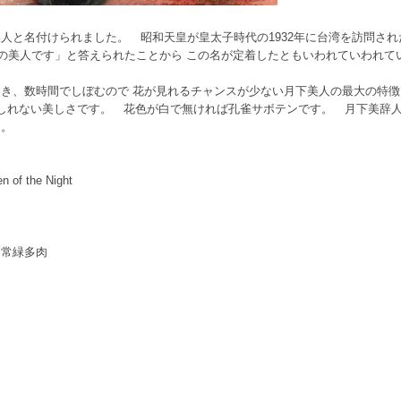
人と名付けられました。 昭和天皇が皇太子時代の1932年に台湾を訪問さ
下の美人です」と答えられたことから この名が定着したともいわれていわれ
き、数時間でしぼむので 花が見れるチャンスが少ない月下美人の最大の特
しれない美しさです。 花色が白で無ければ孔雀サボテンです。 月下美辞
ん。
of the Night
、常緑多肉