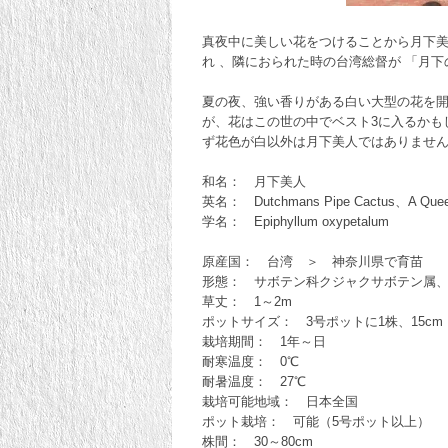
真夜中に美しい花をつけることから月下美
れ 、隣におられた時の台湾総督が 「月
夏の夜、強い香りがある白い大型の花を開
が、花はこの世の中でベスト3に入るかも
ず花色が白以外は月下美人ではありませ
和名： 月下美人
英名： Dutchmans Pipe Cactus、A Queen 
学名： Epiphyllum oxypetalum
原産国： 台湾 ＞ 神奈川県で育苗
形態： サボテン科クジャクサボテン属
草丈： 1～2m
ポットサイズ： 3号ポットに1株、15cm
栽培期間： 1年～日
耐寒温度： 0℃
耐暑温度： 27℃
栽培可能地域： 日本全国
ポット栽培： 可能（5号ポット以上）
株間： 30～80cm