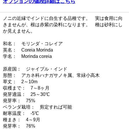
オプションの値段詳細はこちら
ノニの近縁でインドに自生する品種です。 実は食用に向
きませんが、根は赤紫の染料になります。 種は砂利にし
か見えません。
和名： モリンダ・コレイア
英名： Coreia Morinda
学名： Morinda coreia
原産国： ジャイプル・インド
形態： アカネ科ハナガサノキ属、常緑小高木
草丈： 2～10m
収穫まで： 7～8ヶ月
発芽適温： 25～30℃
発芽率： 75%
ベランダ栽培： 剪定すれば可能
耐寒温度： -5℃
種まき： 4～9月
発芽率： 76%