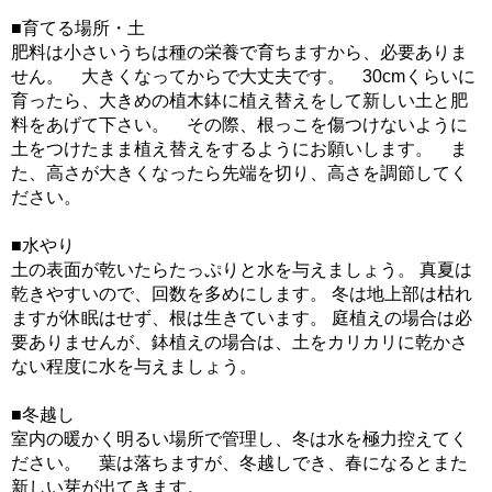
■育てる場所・土
肥料は小さいうちは種の栄養で育ちますから、必要ありま
せん。 大きくなってからで大丈夫です。 30cmくらいに
育ったら、大きめの植木鉢に植え替えをして新しい土と肥
料をあげて下さい。 その際、根っこを傷つけないように
土をつけたまま植え替えをするようにお願いします。 ま
た、高さが大きくなったら先端を切り、高さを調節してく
ださい。
■水やり
土の表面が乾いたらたっぷりと水を与えましょう。 真夏は
乾きやすいので、回数を多めにします。 冬は地上部は枯れ
ますが休眠はせず、根は生きています。 庭植えの場合は必
要ありませんが、鉢植えの場合は、土をカリカリに乾かさ
ない程度に水を与えましょう。
■冬越し
室内の暖かく明るい場所で管理し、冬は水を極力控えてく
ださい。 葉は落ちますが、冬越しでき、春になるとまた
新しい芽が出てきます。