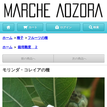
カート
ログイン
検索
ホーム
＞
種子
＞
フルーツの種
ホーム
＞
栽培難度 ２
前の商品へ
次の商品へ
モリンダ・コレイアの種