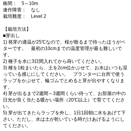
株間： 5～10m
連作障害： なし
栽培難度： Level 2
【栽培方法】
■芽出し
1) 発芽の適温が25℃なので、桜が散るまで待ったほうがベ
ターです。 最初の10cmまでの温度管理が最も難しいで
す。
2) 種子を水に3日間入れてから蒔いてください。
3) 種を1粒まいたら、土を2cm位かぶせて、お水はいつも湿
っている感じにしてください。 プランターに台所で使う
ラップをかぶせて、輪ゴムでとめると芽が出やすくなりま
す。
4) 芽が出るまで2週間～3週間くらい待って、お部屋の中の
日光が良く当たる暖かい場所（20℃以上）で育ててくださ
い。
5) 芽が出てきたらラップを外し、1日1回朝に水をあげて下
さい。ただし、水は土が乾いている時だけあげるようにし
てください。