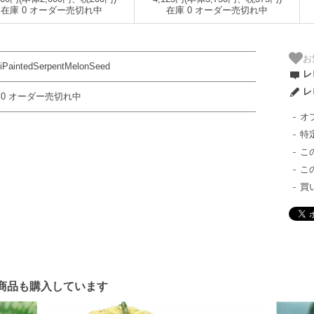
在庫 0 オーダー売切れ中
在庫 0 オーダー売切れ中
お
iPaintedSerpentMelonSeed
レ
レ
 0 オーダー売切れ中
オ
特
こ
こ
買
商品も購入しています