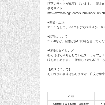
以下のサイトが充実しています。 基本
参考サイト：
http://www.do-agri.com/sub01/index008.ht
■環境・土壌
マルチをして、25cm下まで根張りが出
■肥料について
21-0-0など、窒素が多い肥料を使ってく
■収穫のタイミング
初めはぼんやりとしていたストライプが
味を楽しめます。 播種してから50日、な
【納期について】
ある程度の在庫はありますが、注文が集中
20粒
935円(本体850円、税85円)
2,