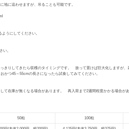
的に地に這わせますが、吊ることも可能です。
ml
来るようにしてください。
ださい。
くっきりしてきたら収穫のタイミングです。 放って置けば巨大化しますが、
おかつ45～55cmの長さになったら試食してみてください。
して在庫が無くなる場合があります。 再入荷まで2週間程度かかる場合が
50粒
100粒
200円(本体2,000円、税200円)
4,125円(本体3,750円、税375円)