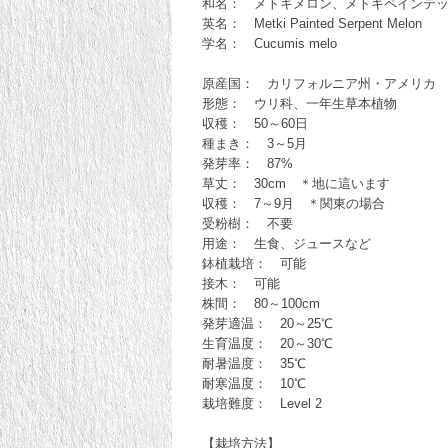
和名： メトキメロン、メトキペインテ
英名： Metki Painted Serpent Melon
学名： Cucumis melo
原産国： カリフォルニア州・アメリカ
形態： ウリ科、一年生草本植物
収穫： 50～60日
種まき： 3～5月
発芽率： 87%
草丈： 30cm ＊地に這います
収穫： 7～9月 ＊関東の場合
受粉樹： 不要
用途： 生食、ジュースなど
鉢植栽培： 可能
接木： 可能
株間： 80～100cm
発芽適温： 20～25℃
生育温度： 20～30℃
耐暑温度： 35℃
耐寒温度： 10℃
栽培難度： Level 2
【栽培方法】