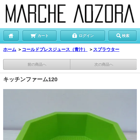
カート
ログイン
検索
ホーム
＞
コールドプレスジュース（青汁）
＞
スプラウター
前の商品へ
次の商品へ
キッチンファーム120