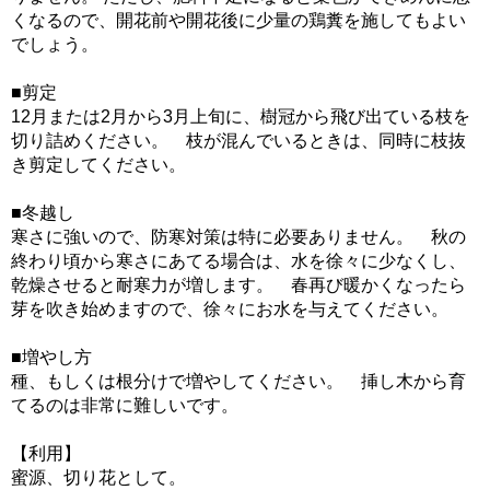
くなるので、開花前や開花後に少量の鶏糞を施してもよい
でしょう。
■剪定
12月または2月から3月上旬に、樹冠から飛び出ている枝を
切り詰めください。 枝が混んでいるときは、同時に枝抜
き剪定してください。
■冬越し
寒さに強いので、防寒対策は特に必要ありません。 秋の
終わり頃から寒さにあてる場合は、水を徐々に少なくし、
乾燥させると耐寒力が増します。 春再び暖かくなったら
芽を吹き始めますので、徐々にお水を与えてください。
■増やし方
種、もしくは根分けで増やしてください。 挿し木から育
てるのは非常に難しいです。
【利用】
蜜源、切り花として。