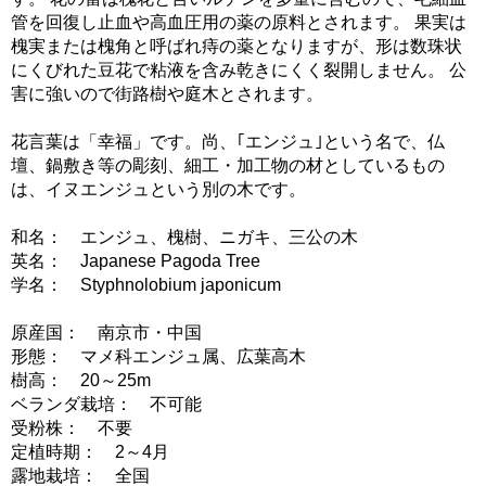
管を回復し止血や高血圧用の薬の原料とされます。 果実は
槐実または槐角と呼ばれ痔の薬となりますが、形は数珠状
にくびれた豆花で粘液を含み乾きにくく裂開しません。 公
害に強いので街路樹や庭木とされます。
花言葉は「幸福」です。尚、｢エンジュ｣という名で、仏
壇、鍋敷き等の彫刻、細工・加工物の材としているもの
は、イヌエンジュという別の木です。
和名： エンジュ、槐樹、ニガキ、三公の木
英名： Japanese Pagoda Tree
学名： Styphnolobium japonicum
原産国： 南京市・中国
形態： マメ科エンジュ属、広葉高木
樹高： 20～25m
ベランダ栽培： 不可能
受粉株： 不要
定植時期： 2～4月
露地栽培： 全国