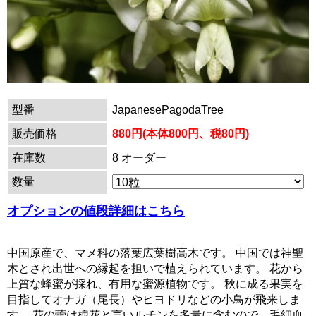
型番
JapanesePagodaTree
販売価格
880円(本体800円、税80円)
在庫数
8 オーダー
数量
オプションの値段詳細はこちら
中国原産で、マメ科の落葉広葉樹高木です。 中国では神聖
木とされ出世への縁起を担いで植えられています。 花から
上質な蜂蜜が採れ、有用な蜜源植物です。 秋に成る果実を
目指してオナガ（尾長）やヒヨドリなどの小鳥が飛来しま
す。 花の蕾は槐花と言いルチンを多量に含むので、毛細血