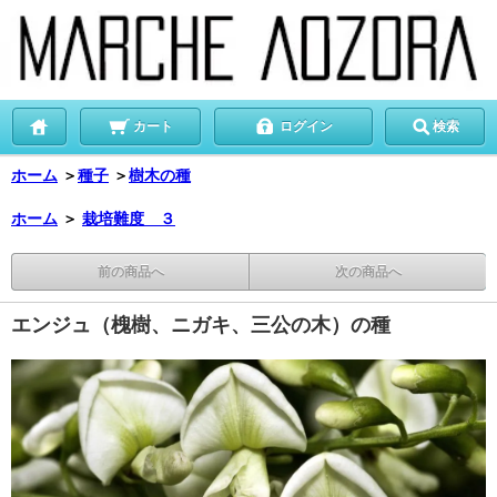
カート
ログイン
検索
ホーム
＞
種子
＞
樹木の種
ホーム
＞
栽培難度 ３
前の商品へ
次の商品へ
エンジュ（槐樹、ニガキ、三公の木）の種