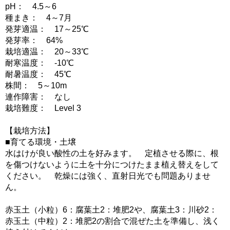
pH： 4.5～6
種まき： 4～7月
発芽適温： 17～25℃
発芽率： 64%
栽培適温： 20～33℃
耐寒温度： -10℃
耐暑温度： 45℃
株間： 5～10m
連作障害： なし
栽培難度： Level 3
【栽培方法】
■育てる環境・土壌
水はけが良い酸性の土を好みます。 定植させる際に、根
を傷つけないように土を十分につけたまま植え替えをして
ください。 乾燥には強く、直射日光でも問題ありませ
ん。
赤玉土（小粒）6：腐葉土2：堆肥2や、腐葉土3：川砂2：
赤玉土（中粒）2：堆肥2の割合で混ぜた土を準備し、浅く