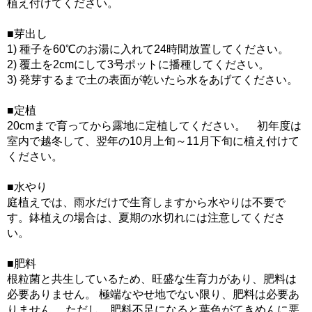
植え付けてください。
■芽出し
1) 種子を60℃のお湯に入れて24時間放置してください。
2) 覆土を2cmにして3号ポットに播種してください。
3) 発芽するまで土の表面が乾いたら水をあげてください。
■定植
20cmまで育ってから露地に定植してください。 初年度は
室内で越冬して、翌年の10月上旬～11月下旬に植え付けて
ください。
■水やり
庭植えでは、雨水だけで生育しますから水やりは不要で
す。鉢植えの場合は、夏期の水切れには注意してくださ
い。
■肥料
根粒菌と共生しているため、旺盛な生育力があり、肥料は
必要ありません。 極端なやせ地でない限り、肥料は必要あ
りません。 ただし、肥料不足になると葉色がてきめんに悪