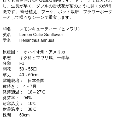
ロでも首を傾げる不思議な品種です。 ドワーフで枝分かれ
し、生長が早く、ダブルの舌状花が菊のように開くのが特
徴です。 寄せ植え、ブーケ、ポット栽培、フラワーボーダ
ーとして様々なシーンで重宝します。
和名： レモンキューティー（ヒマワリ）
英名： Lemon Cutie Sunflower
学名： Helianthus annuus
原産国： オハイオ州・アメリカ
形態： キク科ヒマワリ属、一年草
分類： F1
開花： 50～55日
草丈： 40～60cm
露地栽培： 日本全国
種蒔き： 4～7月
発芽適温： 18～27℃
発芽率： 94%
耐寒温度： 10℃
耐暑温度： 38℃
株間： 60cm