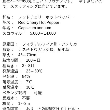
直径3～6cmの丸っこいトウガラシです。 辛すぎないの
で、スタッフィングに向いています。
和名： レッドチェリーホットペッパー
英名： Red Cherry Hot Pepper
学名： Capsicum annuum
スコヴィル： 5,000～14,000
原産国： フィラデルフィア州・アメリカ
形態： ナス科トウガラシ属、多年草
草丈： 45～70cm
栽培期間： 100～日
種蒔き： 3～8月
発芽適温： 23～30℃
発芽率： 84%
耐寒温度： 7℃
耐暑温度： 38℃
ベランダ栽培： 可能
受粉木： 不要
株間： 1～2m
連作障害： あり ＊2年間空けてください