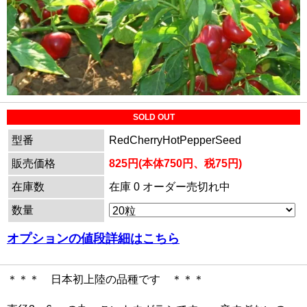
SOLD OUT
型番
RedCherryHotPepperSeed
販売価格
825円(本体750円、税75円)
在庫数
在庫 0 オーダー売切れ中
数量
オプションの値段詳細はこちら
＊＊＊ 日本初上陸の品種です ＊＊＊