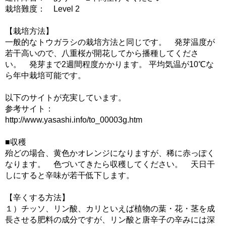
栽培難度： Level 2
【栽培方法】
一般的なトウガラシの栽培方法と同じです。 発芽温度が
若干高いので、八重桜が開花してから播種してくださ
い。 発芽まで2週間程度かかります。 平均気温が10℃な
ら年中栽培可能です。
以下のサイトが充実しています。
参考サイト：
http://www.yasashi.info/to_00003g.htm
■収穫
殆どの場合、黄色かオレンジになりますが、稀に赤っぽく
なります。 色づいてきたら収穫してください。 天日干
しにすると辛味が若干低下します。
【辛くする方法】
１）チッソ、リン酸、カリといえば植物の葉・花・茎を成
長させる肥料の成分ですが、リン酸と唐辛子の辛みには深