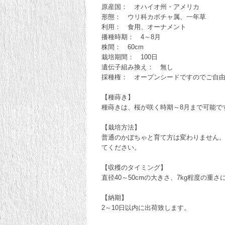
原産国： オハイオ州・アメリカ
形態： ウリ科カボチャ属、一年草
利用： 食用、オーナメント
播種時期： 4～8月
株間： 60cm
栽培期間： 100日
遺伝子組み換え： 無し
採種権： オープンシードですのでご自
【種蒔き】
種蒔きは、桜が咲く時期～8月まで可能で
【栽培方法】
普通のかぼちゃと育て方は変わりません。
てください。
【収穫のタイミング】
直径40～50cmの大きさ、7kg程度の
【納期】
2～10日以内に出荷致します。