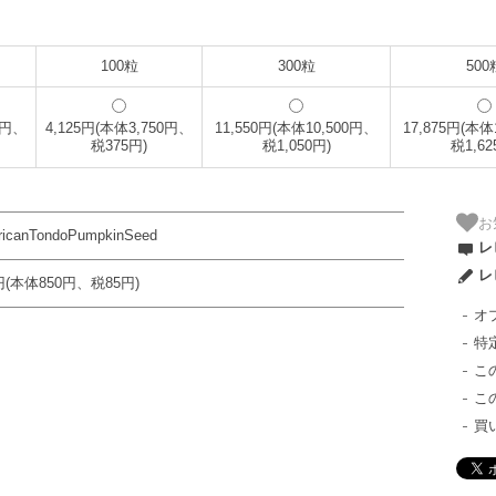
100粒
300粒
500
0円、
4,125円(本体3,750円、
11,550円(本体10,500円、
17,875円(本体
税375円)
税1,050円)
税1,62
お
icanTondoPumpkinSeed
レ
レ
円(本体850円、税85円)
オ
特
こ
こ
買