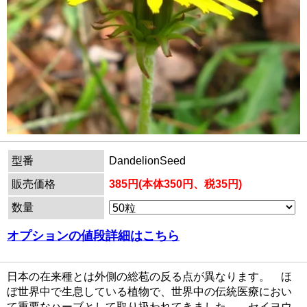
型番
DandelionSeed
販売価格
385円(本体350円、税35円)
数量
オプションの値段詳細はこちら
日本の在来種とは外側の総苞の反る点が異なります。 ほ
ぼ世界中で生息している植物で、世界中の伝統医療におい
て重要なハーブとして取り扱われてきました。 セイヨウ