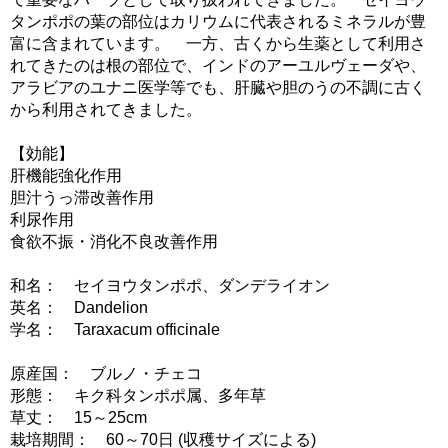
タンポポの葉の部位はカリウムに代表されるミネラルが豊
富に含まれています。 一方、古くから生薬として利用さ
れてきたのは根の部位で、インドのアーユルヴェーダや、
アラビアのユナニ医学等でも、肝臓や胆のうの不調に古く
から利用されてきました。
【効能】
肝機能強化作用
胆汁うっ滞改善作用
利尿作用
食欲不振・消化不良改善作用
和名： セイヨウタンポポ、ダンデライオン
英名： Dandelion
学名： Taraxacum officinale
原産国： ブルノ・チェコ
形態： キク科タンポポ属、多年草
草丈： 15～25cm
栽培期間： 60～70日 (収穫サイズによる)