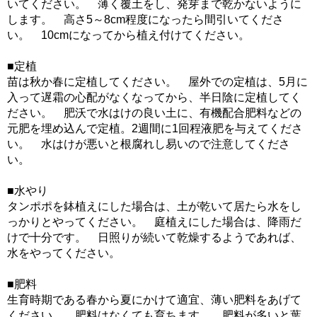
いてください。 薄く覆土をし、発芽まで乾かないように
します。 高さ5～8cm程度になったら間引いてくださ
い。 10cmになってから植え付けてください。
■定植
苗は秋か春に定植してください。 屋外での定植は、5月に
入って遅霜の心配がなくなってから、半日陰に定植してく
ださい。 肥沃で水はけの良い土に、有機配合肥料などの
元肥を埋め込んで定植。2週間に1回程液肥を与えてくださ
い。 水はけが悪いと根腐れし易いので注意してくださ
い。
■水やり
タンポポを鉢植えにした場合は、土が乾いて居たら水をし
っかりとやってください。 庭植えにした場合は、降雨だ
けで十分です。 日照りが続いて乾燥するようであれば、
水をやってください。
■肥料
生育時期である春から夏にかけて適宜、薄い肥料をあげて
ください。 肥料はなくても育ちます。 肥料が多いと葉