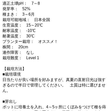
適正土壌pH： 7～8
発芽率： 52%
種まき： 3～6月
栽培可能地域： 日本全国
生育温度： 15～20℃
耐寒温度： -10℃
耐暑温度： 30℃
プランター栽培： オススメ！
株間： 20cm
連作障害： なし
栽培難度： Level 1
【栽培方法】
■栽培環境
日当たりが良い場所を好みますが、真夏の直射日光は強す
ぎるので半日で管理してください。 土質は特に選びませ
ん。
■芽出し
ポットに培養土を入れ、4～5ヶ所にくぼみをつけて種を蒔