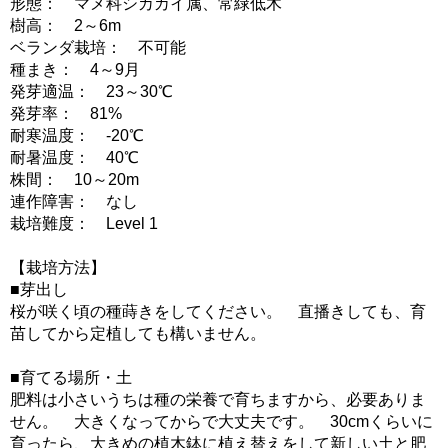
形態： マメ科シカカイ属、常緑低木
樹高： 2～6m
ベランダ栽培： 不可能
種まき： 4～9月
発芽適温： 23～30℃
発芽率： 81%
耐寒温度： -20℃
耐暑温度： 40℃
株間： 10～20m
連作障害： なし
栽培難度： Level 1
【栽培方法】
■芽出し
桜が咲く頃の種蒔きをしてください。 直播きしても、育
苗してから定植しても構いません。
■育てる場所・土
肥料は小さいうちは種の栄養で育ちますから、必要ありま
せん。 大きくなってからで大丈夫です。 30cmくらいに
育ったら、大きめの植木鉢に植え替えをして新しい土と肥