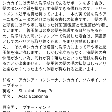
シカカイには天然の洗浄成分であるサポニンを多く含み、
髪のタンパク質を損なわず洗髪できる優れもので、トリー
トメント効果も併せ持っています。 木の実で髪を洗うア
ーユルヴェーダの経典にも載る古代の知恵です。 髪の毛
と頭皮には汗や埃に混じった雑菌(善玉菌と悪玉菌)が付着し
ています。 善玉菌は頭皮頭髪を保護する目的もあるた
め、洗浄能力の高いシャンプーで洗髪した場合は、保護膜
としてのバリアも取り除くため、あまりお勧めしませ
ん。 その点シカカイは適度な洗浄力によって汗や埃と悪
玉菌を洗い流します。 しかし泡立ちもなく、洗髪後の爽
快感が少ない為、汚れが良く落ちたといった感触を得られ
ることが出来ません。 使用後の髪の毛の状態はしっとり
と柔らかくなったような体験が得られると思います。
和名： アカシア・コンシーナ、シカカイ、ソムポイ、ソ
ープポット
英名： Shikakai、Soap Pot
学名： Acacia concinna
原産国： プネー・インド