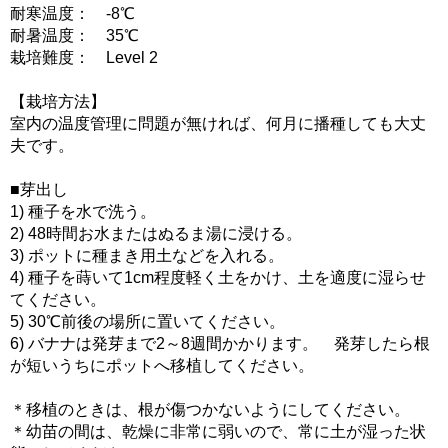
耐寒温度： -8℃
耐暑温度： 35℃
栽培難度： Level 2
【栽培方法】
室内の温度管理に問題が無ければ、何月に播種しても大丈
夫です。
■芽出し
1) 種子を水で洗う。
2) 48時間お水またはぬるま湯に浸ける。
3) ポットに種まき用土などを入れる。
4) 種子を蒔いて1cm程度軽く土をかけ、土を適度に湿らせ
てください。
5) 30℃前後の場所に置いてください。
6) バナナは発芽まで2～8週間かかります。 発芽したら根
が短いうちにポットへ移植してください。
＊移植のときは、根が傷つかないようにしてください。
＊幼苗の間は、乾燥に非常に弱いので、常に土が湿った状