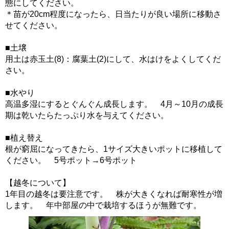
態にしてください。
＊苗が20cm程度になったら、日当たりが良い場所に移動さ
せてください。
■土壌
用土は赤玉土(8)：腐葉土(2)にして、水はけをよくしてくだ
さい。
■水やり
高温多湿にするとぐんぐん成長します。 4月～10月の成長
期は乾いたらたっぷり水を与えてください。
■植え替え
根が窮屈になってきたら、1サイズ大きいポットに移植して
ください。 5号ポット→6号ポット
【越冬について】
1年目の越冬は要注意です。 株が大きくなれば耐寒性が増
します。 年中部屋の中で栽培するほうが無難です。