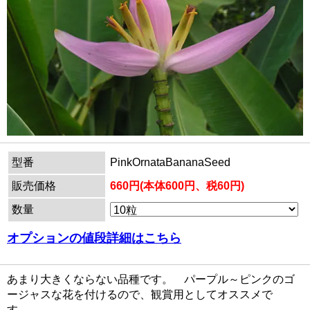
型番
PinkOrnataBananaSeed
販売価格
660円(本体600円、税60円)
数量
オプションの値段詳細はこちら
あまり大きくならない品種です。 パープル～ピンクのゴ
ージャスな花を付けるので、観賞用としてオススメで
す。