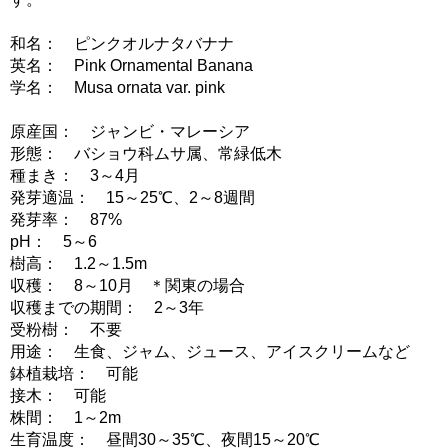
和名： ピンクオルナタバナナ
英名： Pink Ornamental Banana
学名： Musa ornata var. pink
原産国： ジャンビ・マレーシア
形態： バショウ科ムサ属、常緑低木
種まき： 3～4月
発芽適温： 15～25℃、2～8週間
発芽率： 87%
pH： 5～6
樹高： 1.2～1.5m
収穫： 8～10月 ＊関東の場合
収穫までの期間： 2～3年
受粉樹： 不要
用途： 生食、ジャム、ジュース、アイスクリームなど
鉢植栽培： 可能
接木： 可能
株間： 1～2m
生育温度： 昼間30～35℃、夜間15～20℃