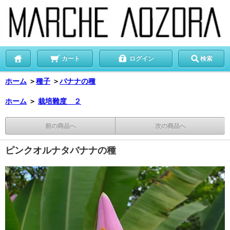
カート
ログイン
検索
ホーム
＞
種子
＞
バナナの種
ホーム
＞
栽培難度 ２
前の商品へ
次の商品へ
ピンクオルナタバナナの種